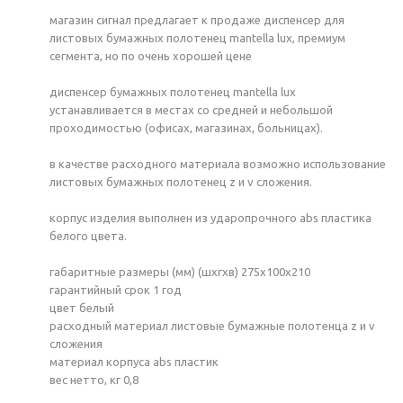
магазин сигнал предлагает к продаже диспенсер для
листовых бумажных полотенец mantella lux, премиум
сегмента, но по очень хорошей цене
диспенсер бумажных полотенец mantella lux
устанавливается в местах со средней и небольшой
проходимостью (офисах, магазинах, больницах).
в качестве расходного материала возможно использование
листовых бумажных полотенец z и v сложения.
корпус изделия выполнен из ударопрочного abs пластика
белого цвета.
габаритные размеры (мм) (шхгхв) 275x100x210
гарантийный срок 1 год
цвет белый
расходный материал листовые бумажные полотенца z и v
сложения
материал корпуса abs пластик
вес нетто, кг 0,8