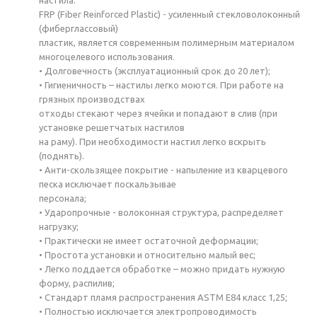
FRP (Fiber Reinforced Plastic) - усиленный стекловолоконный
(фиберглаcсовый)
пластик, является современным полимерным материалом
многоцелевого использования.
• Долговечность (эксплуатационный срок до 20 лет);
• Гигиеничность – настилы легко моются. При работе на
грязных производствах
отходы стекают через ячейки и попадают в слив (при
установке решетчатых настилов
на раму). При необходимости настил легко вскрыть
(поднять).
• Анти-скользящее покрытие - напыление из кварцевого
песка исключает поскальзывае
персонала;
• Ударопрочные - волоконная структура, распределяет
нагрузку;
• Практически не имеет остаточной деформации;
• Простота установки и относительно малый вес;
• Легко поддается обработке – можно придать нужную
форму, распилив;
• Стандарт пламя распространения ASTM E84 класс 1,25;
• Полностью исключается электропроводимость