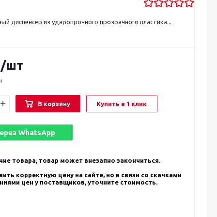
ый диспенсер из ударопрочного прозрачного пластика...
.
/шт
и
В корзину
Купить в 1 клик
через
WhatsApp
чие товара, товар может внезапно закончиться.
ить корректную цену на сайте, но в связи со скачками
ениями цен у поставщиков, уточните стоимость.