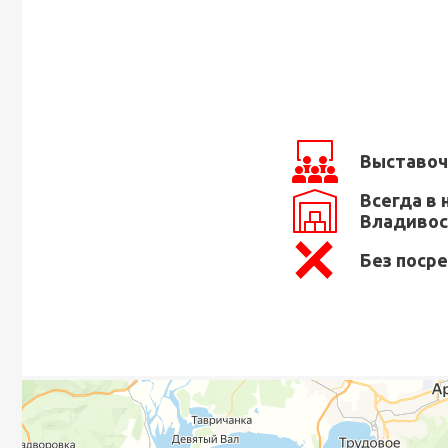
Выставоч
Всегда в 
Владивос
Без поср