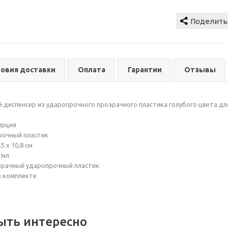
ловия доставки
Оплата
Гарантии
Отзывы
диспенсер из ударопрочного прозрачного пластика голубого цвета для
урция
рочный пластик
5 x 10,8 см
 мл
озрачный ударопрочный пластик
в комплекте
ыть интересно