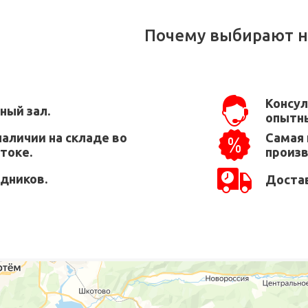
Почему выбирают н
Консул
ный зал.
опытны
наличии на складе во
Самая 
токе.
произ
едников.
Достав