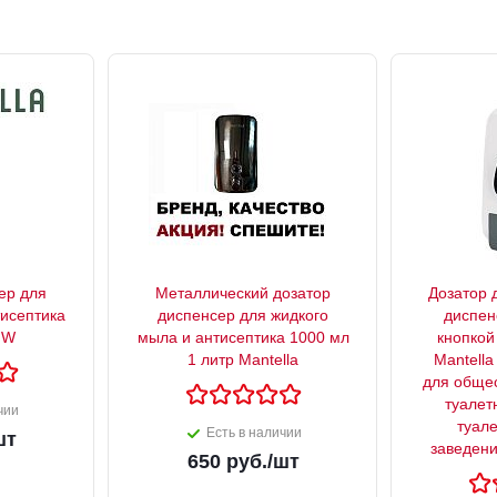
ер для
Металлический дозатор
Дозатор 
тисептика
диспенсер для жидкого
диспен
 W
мыла и антисептика 1000 мл
кнопкой
1 литр Mantella
Mantella
для общес
туалет
чии
туале
Есть в наличии
шт
заведени
650
руб.
/шт