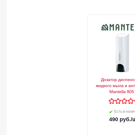
Дозатор диспенс
жидкого мыла и ан
Mantella 805
Есть в нали
490
руб.
/