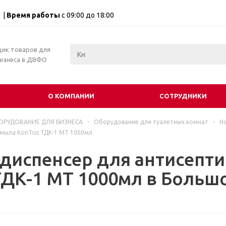
 |
Время работы
с 09:00 до 18:00
щик товаров для
бизнеса в ДВФО
О КОМПАНИИ
СОТРУДНИКИ
ОРУДОВАНИЕ ДЛЯ БИЗНЕСА
-
Оборудование для туалетных комнат
-
Н
мыла KonTiss ТДК-1 МТ 1000мл
 диспенсер для антисепт
ТДК-1 МТ 1000мл в Больш