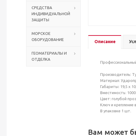
СРЕДСТВА
ИНДИВИДУАЛЬНОЙ
Столы с лавками
Биометрические терминалы
ЗАЩИТЫ
Вызывные панели
МОРСКОЕ
ОБОРУДОВАНИЕ
Описание
Ус
Комплекты для дистанционного управления
ГЕОМАТЕРИАЛЫ И
ОТДЕЛКА
Аккумуляторы аккумуляторные батареи для ИБП
Профессиональный 
Производитель: Т
Материал: Удароп
Габариты: 19,5 x 10,
Вместимость: 1000
Цвет: голубой пр
Ключ и крепление 
В упаковке 1 шт.
Вам может б